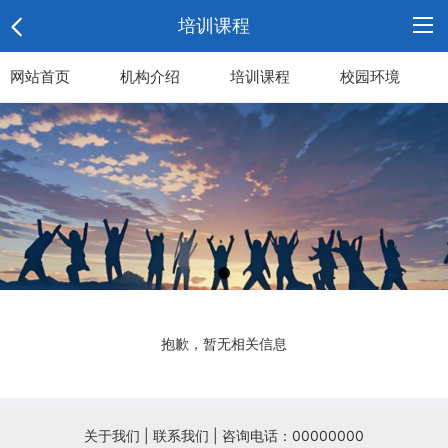
培训课程
网站首页
网
机构介绍
培训课程
校园环境
站
机
首
构
培
页
介
训
校
绍
课
园
机
程
环
构
荣
抱歉，暂无相关信息
境
新
誉
联
闻
资
系
诚
关于我们
|
联系我们
| 咨询电话：00000000