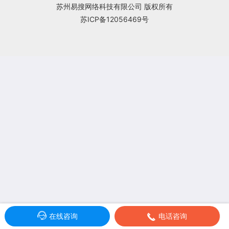
质
方
信
苏州易搜网络科技有限公司
版权所有
苏ICP备12056469号
式
档
案

在线咨询
电话咨询
